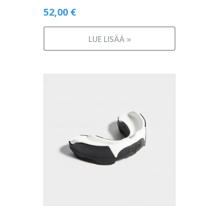
52,00
€
LUE LISÄÄ »