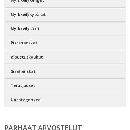
Nyrkkeilykengät
Nyrkkeilykypärät
Nyrkkeilysäkit
Pistehanskat
Ripustuskoukut
Sisähanskat
Teräsjouset
Uncategorized
PARHAAT ARVOSTELUT